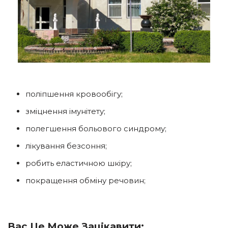
поліпшення кровообігу;
зміцнення імунітету;
полегшення больового синдрому;
лікування безсоння;
робить еластичною шкіру;
покращення обміну речовин;
Вас Це Може Зацікавити: