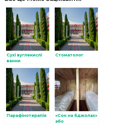
Сухі вуглекислі
Стоматолог
ванни
Парафінотерапія
«Сон на бджолах»
або
біорезонансна