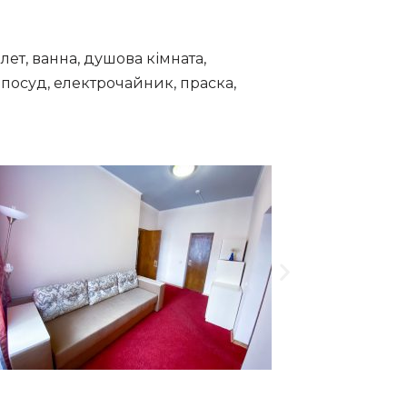
алет, ванна, душова кімната,
й посуд, електрочайник, праска,