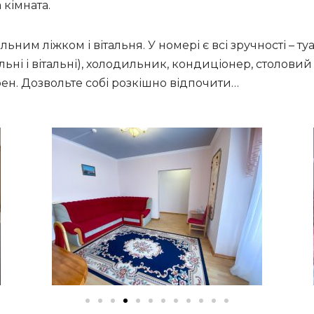
 кімната.
ьним ліжком і вітальня. У номері є всі зручності – ту
альні і вітальні), холодильник, кондиціонер, столови
ен. Дозвольте собі розкішно відпочити…