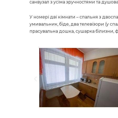
санвузал з усіма зручностями та душова
У номері дві кімнати – спальня з двоспал
умивальник, біде, два телевізори (у сп
прасувальна дошка, сушарка білизни, ф