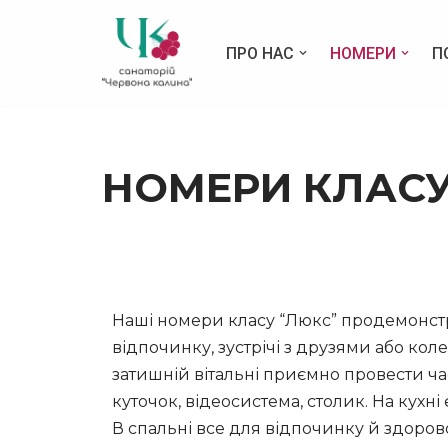
ПРО НАС
НОМЕРИ
П
Перейти
до
вмісту
НОМЕРИ КЛАСУ
Наші номери класу “Люкс” продемонстр
відпочинку, зустрічі з друзями або колег
затишній вітальні приємно провести ча
куточок, відеосистема, столик. На кухн
В спальні все для відпочинку й здорово