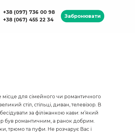
+38 (097) 736 00 98
Забронювати
+38 (067) 455 22 34
 місце для сімейного чи романтичного
еликий стіл, стільці, диван, телевізор. В
бесідувати за філіжанкою кави: м’який
ечір був романтичним, а ранок добрим.
и, трюмо та пуфи. Не розчарує Вас і