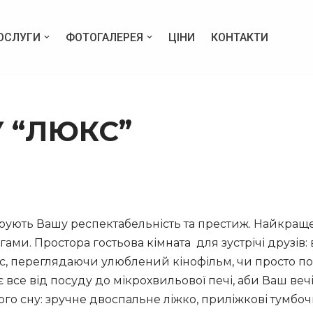
ОСЛУГИ
ФОТОГАЛЕРЕЯ
ЦІНИ
КОНТАКТИ
 “ЛЮКС”
ують Вашу респектабельність та престиж. Найкраще
ами. Простора гостьова кімната для зустрічі друзів: в
с, переглядаючи улюблений кінофільм, чи просто по
і є все від посуду до мікрохвильової печі, аби Ваш в
го сну: зручне двоспальне ліжко, приліжкові тумбочк