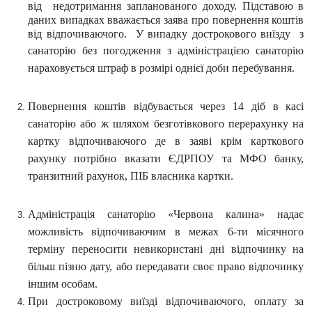
від
недотримання запланованого доходу.
Підставою в
даних випадках вважається заява про повернення коштів
від
відпочиваючого.
У випадку дострокового виїзду з
санаторію без погодження з адміністрацією
санаторію
нараховується штраф в розмірі однієї доби перебування.
Повернення коштів відбувається через 14 діб в касі
санаторію або ж шляхом безготівкового перерахунку на
картку відпочиваючого де в заяві крім карткового
рахунку потрібно вказати ЄДРПОУ та МФО банку,
транзитний рахунок, ПІБ власника картки.
Адміністрація санаторію «Червона калина» надає
можливість відпочиваючим в межах 6-ти місячного
терміну переносити невикористані дні відпочинку на
більш пізню дату, або передавати своє право відпочинку
іншим особам.
При достроковому виїзді відпочиваючого, оплату за