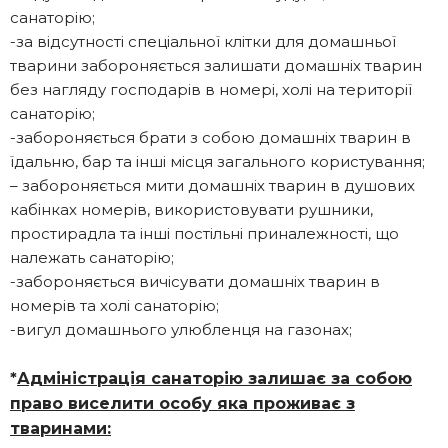
санаторію;
-за відсутності спеціальної клітки для домашньої
тварини забороняється залишати домашніх тварин
без нагляду господарів в номері, холі на території
санаторію;
-забороняється брати з собою домашніх тварин в
їдальню, бар та інші місця загального користування;
– забороняється мити домашніх тварин в душових
кабінках номерів, використовувати рушники,
простирадла та інші постільні приналежності, що
належать санаторію;
-забороняється вичісувати домашніх тварин в
номерів та холі санаторію;
-вигул домашнього улюбленця на газонах;
*
Адміністрація санаторію залишає за собою
право виселити особу яка проживає з
тваринами: