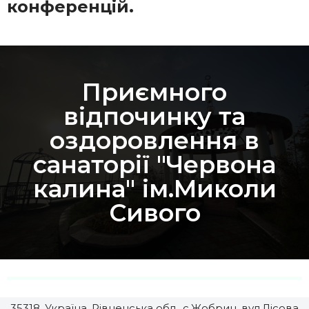
конференцій.
Приємного
відпочинку та
оздоровлення в
санаторії "Червона
калина" ім.Миколи
Сивого
35318, Україна, Рівненська обл., с.Жобрин, вул.Лісова