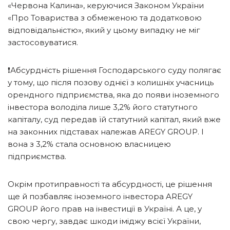
«Червона Калина», керуючися Законом України
«Про Товариства з обмеженою та додатковою
відповідальністю», який у цьому випадку не міг
застосовуватися.
❗️Абсурдність рішення Господарського суду полягає
у тому, що після позову однієї з колишніх учасниць
орендного підприємства, яка до появи іноземного
інвестора володіла лише 3,2% його статутного
капіталу, суд передав їй статутний капітал, який вже
на законних підставах належав AREGY GROUP. І
вона з 3,2% стала основною власницею
підприємства.
Окрім протиправності та абсурдності, це рішення
ще й позбавляє іноземного інвестора AREGY
GROUP його прав на інвестиції в Україні. А це, у
свою чергу, завдає шкоди іміджу всієї України,