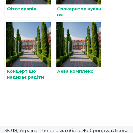
Фітотерапія
Озокеритолікуван
ня
Концерт що
Аква комплекс
надихає радіти
життю!
35318, Україна, Рівненська обл., с.Жобрин, вул.Лісова