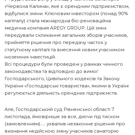
«Червона Калина», яке є орендним підприємством,
відбулися зміни. Ключовим інвестором (понад 90%
капіталу) стала міжнародна біо-реноваційна
медична компанія AREGY GROUP. Цій зміні
передували скликання загальних зборів учасників,
прийняття рішення про передачу часток у
статутному капіталі та внесення новим учасником
іноземних інвестицій.
Всі процедури були проведені у рамках чинного
законодавства та відповідно до вимог
Господарського, Цивільного кодексів та Закону
України «Господарські товариства», якими в Україні
регулюється діяльність орендних підприємств.
Але, Господарський суд Рівненської області 7
листопада, ймовірніше за все, діючи під тиском
(замовленням)….. ухвалив незаконне рішення про
визнання недійсною зміну учасників санаторію