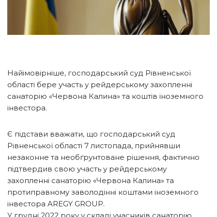
Найімовірніше, господарський суд Рівненської
області бере участь у рейдерському захопленні
санаторію «Червона Калина» та коштів іноземного
інвестора.
Є підстави вважати, що господарський суд
Рівненської області 7 листопада, прийнявши
незаконне та необґрунтоване рішення, фактично
підтвердив свою участь у рейдерському
захопленні санаторію «Червона Калина» та
протиправному заволодінні коштами іноземного
інвестора AREGY GROUP.
У грудні 2022 року у складі учасників санаторію